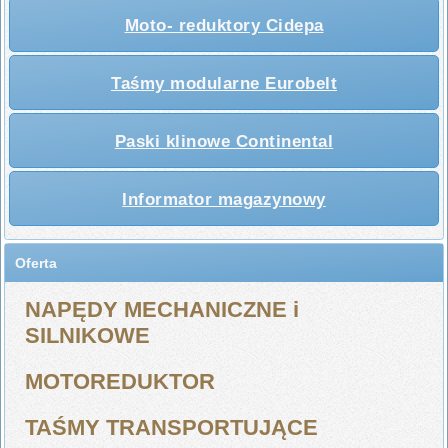
Moto- reduktory Cidepa
Taśmy modularne Eurobelt
Paski klinowe Continental
Informator magazynowy
Oferta
NAPĘDY MECHANICZNE i
SILNIKOWE
MOTOREDUKTOR
TAŚMY TRANSPORTUJĄCE