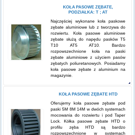
KOŁA PASOWE ZĘBATE,
PODZIAŁKA: T ; AT
Najczęściej wykonane koła paskowe
zębate aluminiowe lub z tworzywa do
rozwiertu. Koła pasowe aluminiowe
zębate służą do napędu pasków T5
T10 AT5 AT10. Bardzo
rozpowszechnione koła na paski
zębate aluminiowe z użyciem pasów
zębatych poliuretanowych. Posiadamy
koła pasowe zębate z aluminium na
magazynie.
KOŁA PASOWE ZĘBATE HTD
Oferujemy koła pasowe zębate pod
paski 5M 8M 14M w dwóch systemach
mocowania do rozwiertu i pod Taper
Lock. Kółka pasowe zębate HTD o
profilu zęba HTD są bardzo
rozpowszechnione w systemach