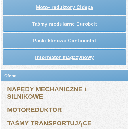
Moto- reduktory Cidepa
Taśmy modularne Eurobelt
Paski klinowe Continental
Informator magazynowy
Oferta
NAPĘDY MECHANICZNE i
SILNIKOWE
MOTOREDUKTOR
TAŚMY TRANSPORTUJĄCE