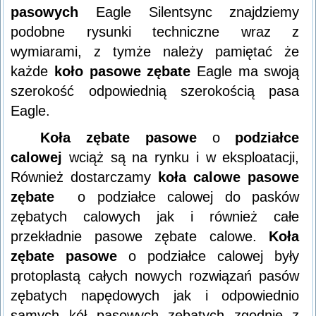
pasowych
Eagle Silentsync znajdziemy
podobne rysunki techniczne wraz z
wymiarami, z tymże należy pamiętać że
każde
koło pasowe zębate
Eagle ma swoją
szerokość odpowiednią szerokością pasa
Eagle.
Koła zębate pasowe
o
podziałce
calowej
wciąż są na rynku i w eksploatacji,
Również dostarczamy
koła calowe pasowe
zębate
o podziałce calowej do pasków
zębatych calowych jak i również całe
przekładnie pasowe zębate calowe.
Koła
zębate pasowe
o podziałce calowej były
protoplastą całych nowych rozwiązań pasów
zębatych napędowych jak i odpowiednio
samych kół pasowych zębatych zgodnie z