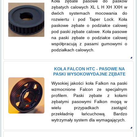
Koła zębate pasowe do pasków
zębatych calowych XL L H XH XXH w
dwóch systemach mocowania do
rozwiertu i pod Taper Lock. Koła
paskowe zębate o podziałce calowej
pod paski zębate calowe. Koła pasowe
na paski zębate o podziałce calowej
współpracują z pasami gumowymi o
podziałkach calowych.
KOŁA FALCON HTC - PASOWE NA
PASKI WYSOKOWYDAJNE ZĘBATE
Wysokiej jakości koła Falkon na paski
wzmocnione Falcon ze specjalnym
profilem. Paski zębate z kołami
zębatymi pasowymi Falkon mogą w
wielu przypadkach zastąpić
przekładnię łańcuchową. Bardzo
wytrzymały system dla wymagających.