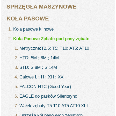
SPRZĘGŁA MASZYNOWE
KOŁA PASOWE
Koła pasowe klinowe
Koła Pasowe Zębate pod pasy zębate
Metryczne:T2,5; T5; T10; AT5; AT10
HTD: 5M ; 8M ; 14M
STD: S 8M ; S 14M
Calowe L ; H ; XH ; XXH
FALCON HTC (Good Year)
EAGLE do pasków Silentsync
Wałek zębaty T5 T10 AT5 AT10 XL L
Obrzeża kół pasowych zębatych