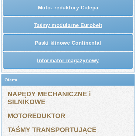
Moto- reduktory Cidepa
Taśmy modularne Eurobelt
Paski klinowe Continental
Informator magazynowy
Oferta
NAPĘDY MECHANICZNE i
SILNIKOWE
MOTOREDUKTOR
TAŚMY TRANSPORTUJĄCE