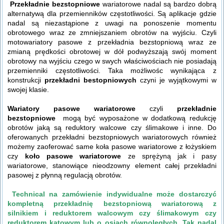
Przekładnie bezstopniowe
wariatorowe nadal są bardzo dobrą
alternatywą dla przemienników częstotliwości. Są aplikacje gdzie
nadal są niezastąpione z uwagi na ponoszenie momentu
obrotowego wraz ze zmniejszaniem obrotów na wyjściu. Czyli
motowariatory pasowe z przekładnia bezstopniową wraz ze
zmianą prędkości obrotowej w dół podwyższają swój moment
obrotowy na wyjściu czego w swych właściwościach nie posiadają
przemienniki częstotliwości. Taka możliwośc wynikająca z
konstrukcji
przekładni bestopniowych
czyni je wyjątkowymi w
swojej klasie.
Wariatory pasowe wariatorowe
czyli
przekładnie
bezstopniowe
mogą być wyposażone w dodatkową redukcję
obrotów jaką są reduktory walcowe czy ślimakowe i inne. Do
oferowanych przekładni bezstopniowych wariatorowych również
możemy zaoferować same koła pasowe wariatorowe z łożyskiem
czy
koło pasowe wariatorowe
ze sprężyną jak i pasy
wariatorowe, stanowiące nieodzowny element całej przekładni
pasowej z płynną regulacją obrotów.
Technical na zamówienie indywidualne może dostarczyć
kompletną
przekładnię bezstopniową wariatorową
z
silnikiem i reduktorem walcowym czy ślimakowym czy
reduktorem kątowym lub o osiach równoległych. Tak nadal