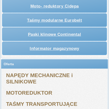
Moto- reduktory Cidepa
Taśmy modularne Eurobelt
Paski klinowe Continental
Informator magazynowy
Oferta
NAPĘDY MECHANICZNE i
SILNIKOWE
MOTOREDUKTOR
TAŚMY TRANSPORTUJĄCE