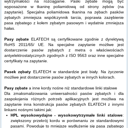
wytrzymałości na rozciąganie. Paski zębate mogą być
wyposażone w tkaninę poliamidową od strony zębów (na
zapytanie). Specjalna poliamidowa tkanina na zębach pasków
zębatych zmniejsza współczynnik tarcia, poprawia zazębienie
pasa zębatego z kołem zębatym pasowym i wydatnie zmniejsza
hałas.
Pasy zębate
ELATECH są certyfikowane zgodnie z dyrektywą
RoHS 2011/65/ UE. Na specjalne zapytanie możliwe jest
dostarczenie pasów zębatych z metra o właściwościach
antyelektrostatycznych zgodnych z ISO 9563 oraz inne specjalne
certyfikaty na zapytanie.
Pasek zębaty
ELATECH w standardzie jest biały. Na życzenie
możliwe jest dostarczenie pasów zębatych w innych kolorach.
Pasy zębate
a inne kordy nośne niż standardowe linki stalowe
Dla zmaksmalizowania uniwersalności pasów zębatych i dla
zaspokojenia różnych potrzeb aplikacyjnych jest możliwa na
zapytanie inna konstrukcja pasów zębatych ELATECH z innymi
linkami nośnymi takimi jak:
HPL wysokowydajne - wysokowytrzymałe linki stalowe
:
zwiększony przekrój kordu w porównaniu ze standardowymi
pasami. Powoduje to mniejsze wydłużenie się pasa zębatego