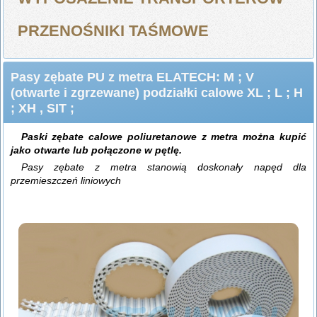
PRZENOŚNIKI TAŚMOWE
Pasy zębate PU z metra ELATECH: M ; V
(otwarte i zgrzewane) podziałki calowe XL ; L ; H
; XH , SIT ;
Paski zębate calowe poliuretanowe z metra można kupić
jako otwarte lub połączone w pętlę.
Pasy zębate z metra stanowią doskonały napęd dla
przemieszczeń liniowych