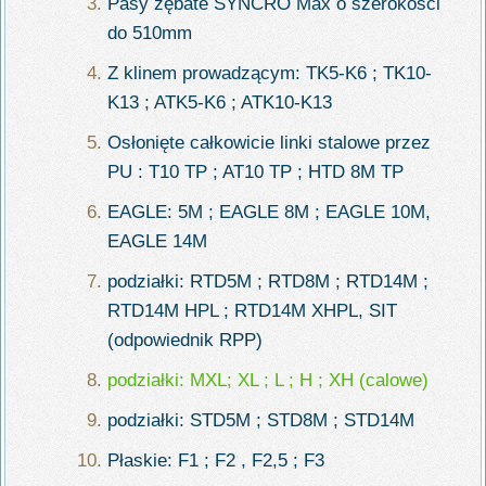
Pasy zębate SYNCRO Max o szerokości
do 510mm
Z klinem prowadzącym: TK5-K6 ; TK10-
K13 ; ATK5-K6 ; ATK10-K13
Osłonięte całkowicie linki stalowe przez
PU : T10 TP ; AT10 TP ; HTD 8M TP
EAGLE: 5M ; EAGLE 8M ; EAGLE 10M,
EAGLE 14M
podziałki: RTD5M ; RTD8M ; RTD14M ;
RTD14M HPL ; RTD14M XHPL, SIT
(odpowiednik RPP)
podziałki: MXL; XL ; L ; H ; XH (calowe)
podziałki: STD5M ; STD8M ; STD14M
Płaskie: F1 ; F2 , F2,5 ; F3