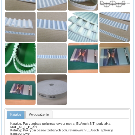
Katalog
Wyposażenie
Katalog: Pasy zębate poliuretanowe z metra_ELAtech SIT_podziałka:
MXL_XL_L_H_XH
Katalog: Pokrycia pasów zębatych poliuretanowych ELAtech_aplikacje
transportowe