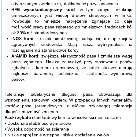
a tym samym zwiększa się dokładność pozycjonowania
HFE wysokoelastyczny kord
: w tym samym przekroju
umieszczonych jest więcej drutów skręconych w linkę.
Powoduje to mniejsze naprężenia zginające co daje
możliwość pracy pasa zębatego po mniejszych średnicach kół
ok 30% niż standardowy pas.
INOX kord
ze stali nierdzewnej, nadają się do aplikacji w
agresywnych środowiska. Mają niższą wytrzymałość na
rozciąganie niż standardowe kordy.
ArAMID kord
: zwiększa elastyczność pasa i zmniejsza wagę
pasa zębatego. Należy zauważyć przy stosowaniu pasów
zębatych z kordem aramidowym, że kable stalowe oferują
najlepsze parametry techniczne i stabilność wymiarową
pasów.
Tolerancje tabelaryczne długości pasa obowiązują dla
wzmocnienia stalowym kordem.
W przypadku innych materiałów
kordów pasa (aramidowych, z włókna szklanego) tolerancja
długości może być
zmienna.
Paski zębate
standardowy kord a właściwości mechaniczne:
• Doskonała stabilność wymiarowa
• Wysoka odporność na ścieranie
• Niskie naprężenie wstępne i niskie obciążenie wałów