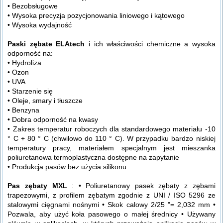
• Bezobsługowe
• Wysoka precyzja pozycjonowania liniowego i kątowego
• Wysoka wydajność
Paski zębate ELAtech
i ich właściwości chemiczne a wysoka
odporność na:
• Hydroliza
• Ozon
• UVA
• Starzenie się
• Oleje, smary i tłuszcze
• Benzyna
• Dobra odporność na kwasy
• Zakres temperatur roboczych dla standardowego materiału -10
° C + 80 ° C (chwilowo do 110 ° C). W przypadku bardzo niskiej
temperatury pracy, materiałem specjalnym jest mieszanka
poliuretanowa termoplastyczna dostępne na zapytanie
• Produkcja pasów bez użycia silikonu
Pas zębaty MXL
: • Poliuretanowy pasek zębaty z zębami
trapezowymi, z profilem zębatym zgodnie z UNI / ISO 5296 ze
stalowymi cięgnami nośnymi • Skok calowy 2/25 "= 2,032 mm •
Pozwala, aby użyć koła pasowego o małej średnicy • Używany