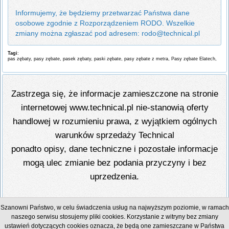
Informujemy, że będziemy przetwarzać Państwa dane
osobowe zgodnie z Rozporządzeniem RODO. Wszelkie
zmiany można zgłaszać pod adresem: rodo@technical.pl
Tagi
:
pas zębaty, pasy zębate, pasek zębaty, paski zębate, pasy zębate z metra, Pasy zębate Elatech,
Zastrzega się, że informacje zamieszczone na stronie
internetowej www.technical.pl nie-stanowią oferty
handlowej w rozumieniu prawa, z wyjątkiem ogólnych
warunków sprzedaży Technical
ponadto opisy, dane techniczne i pozostałe informacje
mogą ulec zmianie bez podania przyczyny i bez
uprzedzenia.
Technical Grzegorz Tęgos
Szanowni Państwo, w celu świadczenia usług na najwyższym poziomie, w ramach
PL 62-600 Koło, ul. Toruńska 212
naszego serwisu stosujemy pliki cookies. Korzystanie z witryny bez zmiany
ustawień dotyczących cookies oznacza, że będą one zamieszczane w Państwa