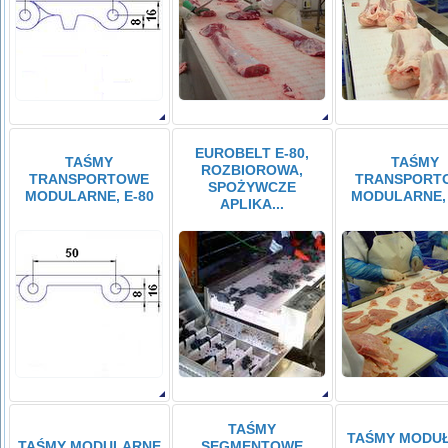
EUROBELT E-80,
TAŚMY
TAŚMY
ROZBIOROWA,
TRANSPORTOWE
TRANSPORT
SPOŻYWCZE
MODULARNE, E-80
MODULARNE, 
APLIKA...
TAŚMY
TAŚMY MODU
TAŚMY MODULARNE
SEGMENTOWE