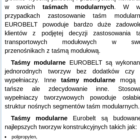
w swoich
taśmach modularnych
. W wi
przypadkach zastosowanie taśm modularn
EUROBELT powoduje bardzo duże zadowole
klientów z podjętej decyzji zastosowania 
transportowych modułowych w swo
przenośnikach z taśmą modułową.
Taśmy modularne
EUROBELT są wykonan
jednorodnych tworzyw bez dodatków czy 
wypełniaczy. Inne
taśmy modularne
mogą 
tańsze ale zdecydowanie inne. Stosowa
wypełniaczy tworzywowych powoduje osłabi
struktur nośnych segmentów taśm modularnych.
Taśmy modularne
Eurobelt są budowan
najlepszych tworzyw konstrukcyjnych takich jak:
polipropylen,