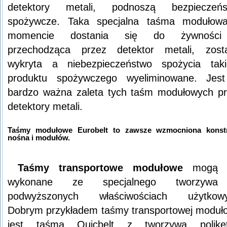
detektory metali, podnoszą bezpieczeńs
spożywcze. Taka specjalna taśma modułow
momencie dostania się do żywnośc
przechodząca przez detektor metali, zost
wykryta a niebezpieczeństwo spożycia tak
produktu spożywczego wyeliminowane. Jest
bardzo ważna zaleta tych taśm modułowych p
detektory metali.
Taśmy modułowe Eurobelt to zawsze wzmocniona konstr
nośna i modułów.
Taśmy transportowe modułowe
mogą 
wykonane ze specjalnego tworzyw
podwyższonych właściwościach użytkowy
Dobrym przykładem taśmy transportowej moduł
jest taśma Quicbelt z tworzywa poliket