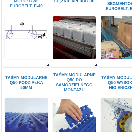
MODUŁOWE
CIĘŻKIE APLIKACJE
SEGMENTO
EUROBELT, E-40
EUROBELT, E
TAŚMY MODULARNE
TAŚMY MODULARNE
TAŚMY MODU
Q50 DO
Q50 PODZIAŁKA
Q50 WYSOK
SAMODZIELNEGO
50MM
HIGIENICZ
MONTAŻU