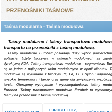
PRZENOŚNIKI TAŚMOWE
Taśma modularna - Taśma modułowa
Taśmy modularne i taśmy transportowe modułow
transportu na przenośniki z taśmą modułową.
Taśmy modularne
Eurobelt posiadają duży wybór powierzchn
aplikacje. Użyte tworzywa w taśmach modułowych są zgod
dyrektywą FDA. Taśmy transportowe modułowe - segmentowe Eur
są to jedne z najlepszych taśm modularnych w opinii klientów.
T
modułowe
są wykonane z tworzyw PP, PA, PE i Nylonu odporne
wysokie temperatury i tarcie oraz gumy dla zwiększenia współczy
tarcia. Oferujemy wytrzymałe i wysokogatunkowe taśmy modu
Eurobelt.
Taśmy transportowe modułowe
Eurobelt to wysokowy
taśmy na
przenośniki z taśmą modułową
.
EUROBELT C12,