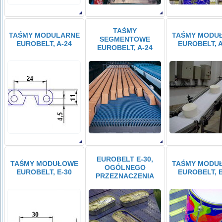
TAŚMY
TAŚMY MODULARNE
TAŚMY MODU
SEGMENTOWE
EUROBELT, A-24
EUROBELT, A
EUROBELT, A-24
EUROBELT E-30,
TAŚMY MODUŁOWE
TAŚMY MODU
OGÓLNEGO
EUROBELT, E-30
EUROBELT, E
PRZEZNACZENIA