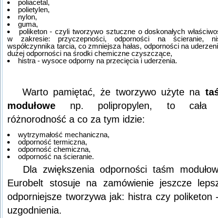
poliacetal,
polietylen,
nylon,
guma,
poliketon - czyli tworzywo sztuczne o doskonałych właściwo
w zakresie: przyczepności, odporności na ścieranie, ni
współczynnika tarcia, co zmniejsza hałas, odporności na uderzen
dużej odporności na środki chemiczne czyszczące,
histra - wysoce odporny na przecięcia i uderzenia.
Warto pamiętać, że tworzywo użyte na
ta
modułowe
np. polipropylen, to cała 
różnorodność a co za tym idzie:
wytrzymałość mechaniczna,
odporność termiczna,
odporność chemiczna,
odporność na ścieranie.
Dla zwiększenia odporności taśm moduło
Eurobelt stosuje na zamówienie jeszcze leps
odporniejsze tworzywa jak: histra czy poliketon 
uzgodnienia.