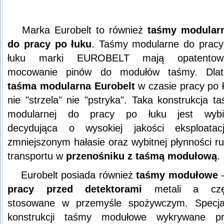
Marka Eurobelt to również
taśmy modula
do pracy po łuku
. Taśmy modularne do pracy
łuku marki EUROBELT mają opatentow
mocowanie pinów do modułów taśmy. Dlat
taśma modularna Eurobelt
w czasie pracy po 
nie "strzela" nie "pstryka". Taka konstrukcja t
modularnej do pracy po łuku jest wybit
decydująca o wysokiej jakości eksploatac
zmniejszonym hałasie oraz wybitnej płynności r
transportu w
przenośniku z taśmą modułową
.
Eurobelt posiada również
taśmy modułowe
pracy przed detektorami
metali a czę
stosowane w przemyśle spożywczym. Specja
konstrukcji taśmy modułowe wykrywane pr