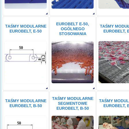
EUROBELT E-50,
TAŚMY MODULARNE
TAŚMY MODU
OGÓLNEGO
EUROBELT, E-50
EUROBELT, E
STOSOWANIA
TAŚMY MODULARNE
TAŚMY MODULARNE
TAŚMY MODU
SEGMENTOWE
EUROBELT, B-50
EUROBELT, B
EUROBELT, B-50