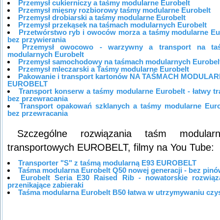
Przemysł cukierniczy a taśmy modularne Eurobelt
Przemysł mięsny rozbiorowy taśmy modularne Eurobelt
Przemysł drobiarski a taśmy modularne Eurobelt
Przemysł przekąsek na taśmach modularnych Eurobelt
Przetwórstwo ryb i owoców morza a taśmy modularne Eu
bez przywierania
Przemysł owocowo - warzywny a transport na ta
modularnych Eurobelt
Przemysł samochodowy na taśmach modularnych Eurobel
Przemysł mleczarski a Taśmy modularne Eurobelt
Pakowanie i transport kartonów NA TAŚMACH MODULA
EUROBELT
Transport konserw a taśmy modularne Eurobelt - łatwy tr
bez przewracania
Transport opakowań szklanych a taśmy modularne Euro
bez przewracania
Szczególne rozwiązania taśm modularn
transportowych EUROBELT, filmy na You Tube:
Transporter "S" z taśmą modularną E93 EUROBELT
Taśma modularna Eurobelt Q50 nowej generacji - bez pin
Eurobelt Seria E30 Raised Rib - nowatorskie rozwiąz
przenikające zabieraki
Taśma modularna Eurobelt B50 łatwa w utrzymywaniu czys