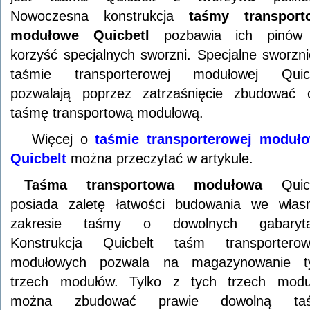
Nowoczesna konstrukcja
taśmy transport
modułowe Quicbetl
pozbawia ich pinów
korzyść specjalnych sworzni. Specjalne sworzn
taśmie transporterowej modułowej Quicb
pozwalają poprzez zatrzaśnięcie zbudować 
taśmę transportową modułową.
Więcej o
taśmie transporterowej moduło
Quicbelt
można przeczytać w artykule.
Taśma transportowa modułowa
Quicb
posiada zaletę łatwości budowania we wła
zakresie taśmy o dowolnych gabaryta
Konstrukcja Quicbelt taśm transporterow
modułowych pozwala na magazynowanie ty
trzech modułów. Tylko z tych trzech modu
można zbudować prawie dowolną ta