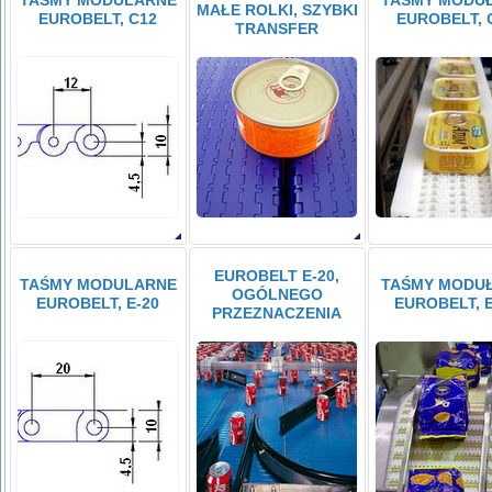
TAŚMY MODULARNE
TAŚMY MODU
MAŁE ROLKI, SZYBKI
EUROBELT, C12
EUROBELT, 
TRANSFER
EUROBELT E-20,
TAŚMY MODULARNE
TAŚMY MODU
OGÓLNEGO
EUROBELT, E-20
EUROBELT, E
PRZEZNACZENIA