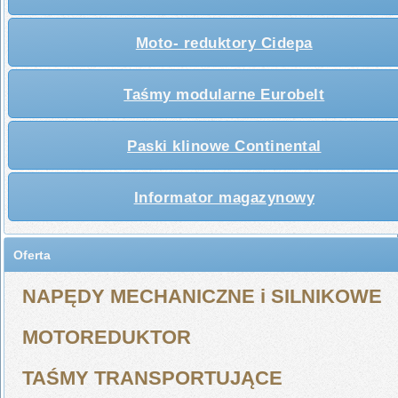
Moto- reduktory Cidepa
Taśmy modularne Eurobelt
Paski klinowe Continental
Informator magazynowy
Oferta
NAPĘDY MECHANICZNE i SILNIKOWE
MOTOREDUKTOR
TAŚMY TRANSPORTUJĄCE