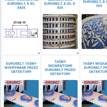
EUROBELT, E-9
EUROBELT, E-93,
EUROBELT, E-93, E-
925
E925
925
TAŚMY
EUROBELT TAŚMY
TAŚMY MODU
SEGMENTOWE
WYKRYWANE PRZEZ
EUROBELT P
EUROBELT PRZED
DETEKTORY
DETEKTO
DETEKTORY