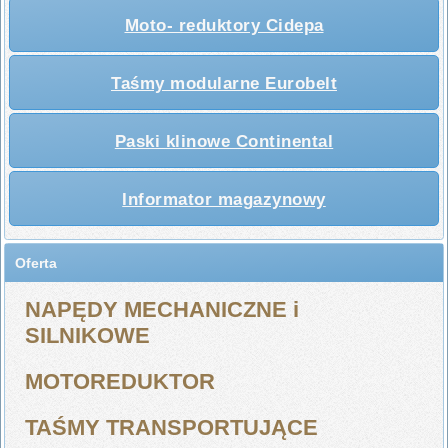
Moto- reduktory Cidepa
Taśmy modularne Eurobelt
Paski klinowe Continental
Informator magazynowy
Oferta
NAPĘDY MECHANICZNE i
SILNIKOWE
MOTOREDUKTOR
TAŚMY TRANSPORTUJĄCE