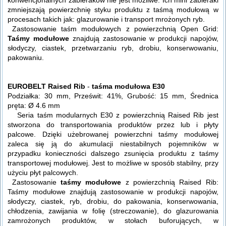
zmniejszają powierzchnię styku produktu z taśmą modułową w
procesach takich jak: glazurowanie i transport mrożonych ryb.
Zastosowanie taśm modułowych z powierzchnią Open Grid:
Taśmy modułowe
znajdują zastosowanie w produkcji napojów,
słodyczy, ciastek, przetwarzaniu ryb, drobiu, konserwowaniu,
pakowaniu.
EUROBELT Raised Rib
-
taśma modułowa E30
Podziałka: 30 mm, Prześwit: 41%, Grubość: 15 mm, Średnica
pręta: Ø 4.6 mm
Seria taśm modularnych E30 z powierzchnią Raised Rib jest
stworzona do transportowania produktów przez lub i płyty
palcowe. Dzięki użebrowanej powierzchni taśmy modułowej
zaleca się ją do akumulacji niestabilnych pojemników w
przypadku konieczności dalszego zsunięcia produktu z taśmy
transportowej modułowej. Jest to możliwe w sposób stabilny, przy
użyciu płyt palcowych.
Zastosowanie
taśmy modułowe
z powierzchnią Raised Rib:
Taśmy modułowe znajdują zastosowanie w produkcji napojów,
słodyczy, ciastek, ryb, drobiu, do pakowania, konserwowania,
chłodzenia, zawijania w folię (streczowanie), do glazurowania
zamrożonych produktów, w stołach buforujących, w