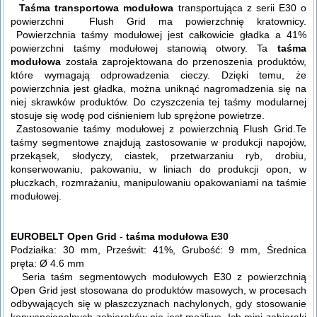
Taśma transportowa modułowa
transportująca z serii E30 o
powierzchni Flush Grid ma powierzchnię kratownicy.
Powierzchnia taśmy modułowej jest całkowicie gładka a 41%
powierzchni taśmy modułowej stanowią otwory. Ta
taśma
modułowa
została zaprojektowana do przenoszenia produktów,
które wymagają odprowadzenia cieczy. Dzięki temu, że
powierzchnia jest gładka, można uniknąć nagromadzenia się na
niej skrawków produktów. Do czyszczenia tej taśmy modularnej
stosuje się wodę pod ciśnieniem lub sprężone powietrze.
Zastosowanie taśmy modułowej z powierzchnią Flush Grid.Te
taśmy segmentowe znajdują zastosowanie w produkcji napojów,
przekąsek, słodyczy, ciastek, przetwarzaniu ryb, drobiu,
konserwowaniu, pakowaniu, w liniach do produkcji opon, w
płuczkach, rozmrażaniu, manipulowaniu opakowaniami na taśmie
modułowej.
EUROBELT Open Grid
-
taśma modułowa E30
Podziałka: 30 mm, Prześwit: 41%, Grubość: 9 mm, Średnica
pręta: Ø 4.6 mm
Seria taśm segmentowych modułowych E30 z powierzchnią
Open Grid jest stosowana do produktów masowych, w procesach
odbywających się w płaszczyznach nachylonych, gdy stosowanie
konwencjonalnych zabieraków nie jest możliwe. Ich mini zabieraki