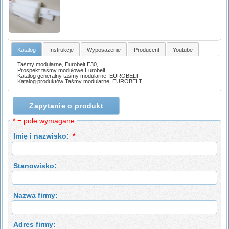
Katalog
Instrukcje
Wyposażenie
Producent
Youtube
Taśmy modularne, Eurobelt E30,
Prospekt taśmy modułowe Eurobelt
Katalog generalny taśmy modularne, EUROBELT
Katalog produktów Taśmy modularne, EUROBELT
Zapytanie o produkt
* = pole wymagane
Imię i nazwisko:
*
Stanowisko:
Nazwa firmy:
Adres firmy: