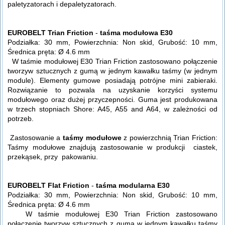
paletyzatorach i depaletyzatorach.
EUROBELT Trian Friction
-
taśma modułowa E30
Podziałka: 30 mm, Powierzchnia: Non skid, Grubość: 10 mm,
Średnica pręta: Ø 4.6 mm
W taśmie modułowej E30 Trian Friction zastosowano połączenie
tworzyw sztucznych z gumą w jednym kawałku taśmy (w jednym
module). Elementy gumowe posiadają potrójne mini zabieraki.
Rozwiązanie to pozwala na uzyskanie korzyści systemu
modułowego oraz dużej przyczepności. Guma jest produkowana
w trzech stopniach Shore: A45, A55 and A64, w zależności od
potrzeb.
Zastosowanie a
taśmy modułowe
z powierzchnią Trian Friction:
Taśmy modułowe znajdują zastosowanie w produkcji ciastek,
przekąsek, przy pakowaniu.
EUROBELT Flat Friction
-
taśma modularna E30
Podziałka: 30 mm, Powierzchnia: Non skid, Grubość: 10 mm,
Średnica pręta: Ø 4.6 mm
W taśmie modułowej E30 Trian Friction zastosowano
połączenie tworzyw sztucznych z gumą w jednym kawałku taśmy