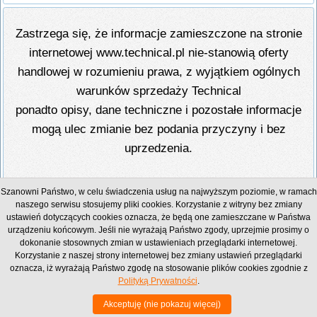
Zastrzega się, że informacje zamieszczone na stronie
internetowej www.technical.pl nie-stanowią oferty
handlowej w rozumieniu prawa, z wyjątkiem ogólnych
warunków sprzedaży Technical
ponadto opisy, dane techniczne i pozostałe informacje
mogą ulec zmianie bez podania przyczyny i bez
uprzedzenia.
Technical Grzegorz Tęgos
Szanowni Państwo, w celu świadczenia usług na najwyższym poziomie, w ramach
PL 62-600 Koło, ul. Toruńska 212
naszego serwisu stosujemy pliki cookies. Korzystanie z witryny bez zmiany
ustawień dotyczących cookies oznacza, że będą one zamieszczane w Państwa
tel./fax + 48 63-261-62-57, fax + 48 63-261-62-58
urządzeniu końcowym. Jeśli nie wyrażają Państwo zgody, uprzejmie prosimy o
NIP 666-137-75-84, REGON 310288700
dokonanie stosownych zmian w ustawieniach przeglądarki internetowej.
Korzystanie z naszej strony internetowej bez zmiany ustawień przeglądarki
oznacza, iż wyrażają Państwo zgodę na stosowanie plików cookies zgodnie z
Polityką Prywatności
.
Copyright © 1996 - 2026 Technical
Akceptuję (nie pokazuj więcej)