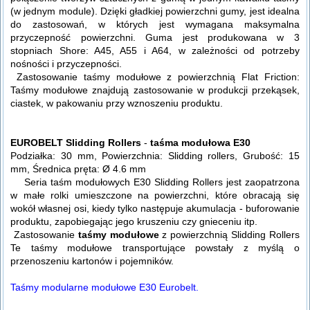
(w jednym module). Dzięki gładkiej powierzchni gumy, jest idealna
do zastosowań, w których jest wymagana maksymalna
przyczepność powierzchni. Guma jest produkowana w 3
stopniach Shore: A45, A55 i A64, w zależności od potrzeby
nośności i przyczepności.
Zastosowanie taśmy modułowe z powierzchnią Flat Friction:
Taśmy modułowe znajdują zastosowanie w produkcji przekąsek,
ciastek, w pakowaniu przy wznoszeniu produktu.
EUROBELT Slidding Rollers
-
taśma modułowa E30
Podziałka: 30 mm, Powierzchnia: Slidding rollers, Grubość: 15
mm, Średnica pręta: Ø 4.6 mm
Seria taśm modułowych E30 Slidding Rollers jest zaopatrzona
w małe rolki umieszczone na powierzchni, które obracają się
wokół własnej osi, kiedy tylko następuje akumulacja - buforowanie
produktu, zapobiegając jego kruszeniu czy gnieceniu itp.
Zastosowanie
taśmy modułowe
z powierzchnią Slidding Rollers
Te taśmy modułowe transportujące powstały z myślą o
przenoszeniu kartonów i pojemników.
Taśmy modularne modułowe E30 Eurobelt.