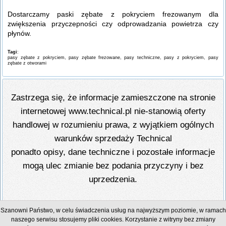
Dostarczamy paski zębate z pokryciem frezowanym dla
zwiększenia przyczepności czy odprowadzania powietrza czy
płynów.
Tagi
:
pasy zębate z pokryciem, pasy zębate frezowane, pasy techniczne, pasy z pokryciem, pasy
zębate z otworami
Zastrzega się, że informacje zamieszczone na stronie
internetowej www.technical.pl nie-stanowią oferty
handlowej w rozumieniu prawa, z wyjątkiem ogólnych
warunków sprzedaży Technical
ponadto opisy, dane techniczne i pozostałe informacje
mogą ulec zmianie bez podania przyczyny i bez
uprzedzenia.
Technical Grzegorz Tęgos
Szanowni Państwo, w celu świadczenia usług na najwyższym poziomie, w ramach
PL 62-600 Koło, ul. Toruńska 212
naszego serwisu stosujemy pliki cookies. Korzystanie z witryny bez zmiany