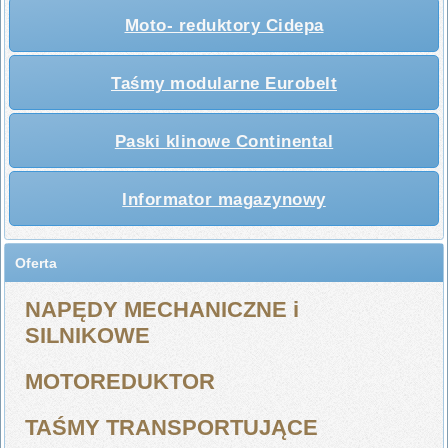
Moto- reduktory Cidepa
Taśmy modularne Eurobelt
Paski klinowe Continental
Informator magazynowy
Oferta
NAPĘDY MECHANICZNE i
SILNIKOWE
MOTOREDUKTOR
TAŚMY TRANSPORTUJĄCE