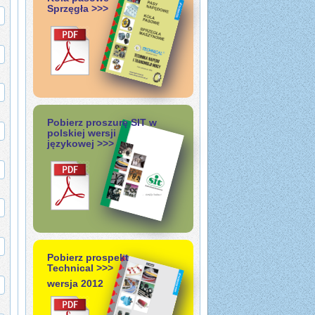
Sprzęgła >>>
Pobierz proszurę SIT w
polskiej wersji
językowej >>>
Pobierz prospekt
Technical >>>
wersja 2012