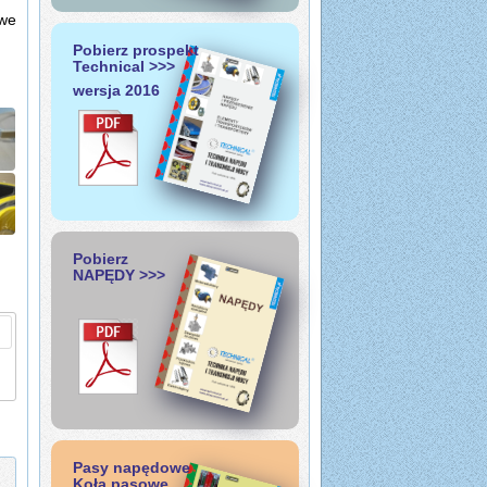
owe
Pobierz prospekt
Technical >>>
wersja 2016
Pobierz
NAPĘDY >>>
Pasy napędowe
Koła pasowe