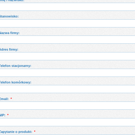
Stanowisko:
Nazwa firmy:
Adres firmy:
Telefon stacjonarny:
Telefon komórkowy:
Email:
*
NIP:
*
Zapytanie o produkt:
*