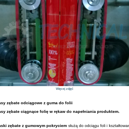
Więcej zdjęć
sy zębate odciągowe z guma do folii
sy zębate ciągnące folię w rękaw do napełniania produktem.
aski zębate z gumowym pokryciem
służą do odciągu foli i kształtowa