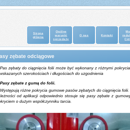
Ogólne
Mo
Strona
warunki
O nas
Kontakt
redu
główna
sprzedaży
Cid
asy zębate odciągowe
Pas zębaty do ciągnięcia folii może być wykonany z różnymi pokryci
wskazanych szerokościach i długościach do uzgodnienia
Pasy zębate z gumą do folii.
Występują różne pokrycia gumowe pasów zębatych do ciągnięcia folii
leżności od aplikacji odpowiednio stosuje się pasy zębate z gumo
kryciem o dużym współczynniku tarcia.