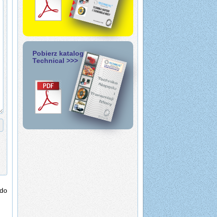
Pobierz katalog
Technical >>>
do