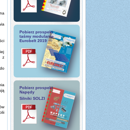
 na
wia
Pobierz prospekt
taśmy modularne
Eurobelt 2019
ci
iej
 z
 do
nia
Pobierz prospekt
ją
Napędy
Silniki SOLZI
rów
lii