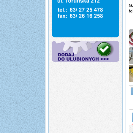
Ga
fol