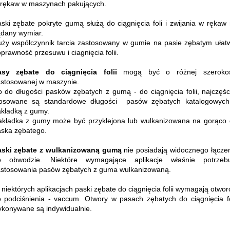
rękaw w maszynach pakujących.
ski zębate pokryte gumą służą do ciągnięcia foli i zwijania w rękaw
dany wymiar.
ży współczynnik tarcia zastosowany w gumie na pasie zębatym ułat
prawność przesuwu i ciagnięcia folii.
asy zębate do ciągnięcia folii
mogą być o różnej szerokoś
stosowanej w maszynie.
 do długości pasków zębatych z gumą - do ciągnięcia folii, najczęśc
tosowane są standardowe długości pasów zębatych katalogowych
kładką z gumy.
kładka z gumy może być przyklejona lub wulkanizowana na gorąco
ska zębatego.
aski zębate z wulkanizowaną gumą
nie posiadają widocznego łącze
o obwodzie. Niektóre wymagające aplikacje właśnie potrzebu
stosowania pasów zębatych z guma wulkanizowaną.
niektórych aplikacjach paski zębate do ciągnięcia folii wymagają otwo
 podciśnienia - vaccum. Otwory w pasach zębatych do ciągnięcia fo
konywane są indywidualnie.