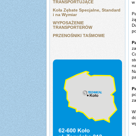
TRANSPORTUJĄCE
w 
Koła Zębate Specjalne, Standard
Pa
i na Wymiar
żą
WYPOSAŻENIE
Du
TRANSPORTERÓW
po
PRZENOŚNIKI TAŚMOWE
P
za
Co
s
na
Na
pa
P
p
za
W 
do
wy