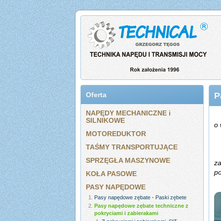
Oferta
P
NAPĘDY MECHANICZNE i
SILNIKOWE
o 
MOTOREDUKTOR
TAŚMY TRANSPORTUJĄCE
SPRZĘGŁA MASZYNOWE
za
po
KOŁA PASOWE
PASY NAPĘDOWE
Pasy napędowe zębate - Paski zębete
Pasy napędowe zębate techniczne z
pokryciami i zabierakami