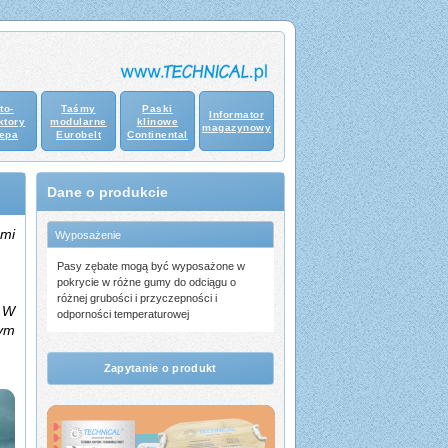
to-
Taśmy
Paski
Informator
ktory
modularne
klinowe
magazynowy
epa
Eurobelt
Continental
Dane o produkcie
ami
Wyposażenie
Pasy zębate mogą być wyposażone w
pokrycie w różne gumy do odciągu o
różnej grubości i przyczepności i
. W
odporności temperaturowej
wym
Zapytanie o produkt