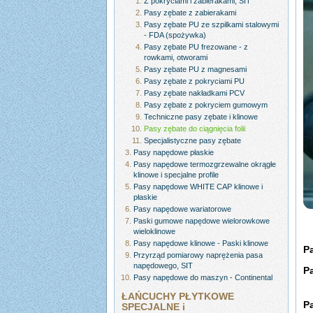
Z pokryciami i zabierakami, SIT
Pasy zębate z zabierakami
Pasy zębate PU ze szpilkami stalowymi
- FDA (spożywka)
Pasy zębate PU frezowane - z
rowkami, otworami
Pasy zębate PU z magnesami
Pasy zębate z pokryciami PU
Pasy zębate nakładkami PCV
Pasy zębate z pokryciem gumowym
Techniczne pasy zębate i klinowe
Pasy zębate do ciągnięcia folii
Specjalistyczne pasy zębate
Pasy napędowe płaskie
Pasy napędowe termozgrzewalne okrągłe
klinowe i specjalne profile
Pasy napędowe WHITE CAP klinowe i
płaskie
Pasy napędowe wariatorowe
Paski gumowe napędowe wielorowkowe
wieloklinowe
Pasy napędowe klinowe - Paski klinowe
Pa
Przyrząd pomiarowy naprężenia pasa
napędowego, SIT
Pa
Pasy napędowe do maszyn - Continental
ŁAŃCUCHY PŁYTKOWE
P
SPECJALNE i